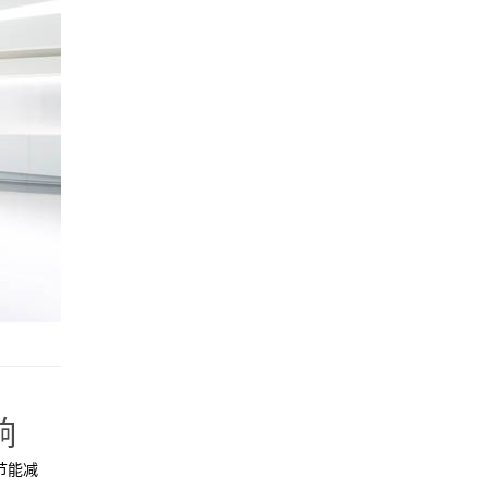
响
节能减