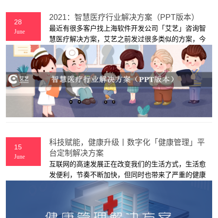
2021：智慧医疗行业解决方案（PPT版本）
28
最近有很多客户找上海软件开发公司「艾艺」咨询智
June
慧医疗解决方案，艾艺之前发过很多类似的方案，今
天再分享一套，仅供参考。
科技赋能，健康升级丨数字化「健康管理」平
15
台定制解决方案
June
互联网的高速发展正在改变我们的生活方式，生活愈
发便利，节奏不断加快，但同时也带来了严重的健康
问题：慢性病群体逐年增加，高血压、心脏病、癌症
等重大疾病高居我国居民健康威胁首位。传统的线下
就诊方式效率低、体验差、成本高、流程繁琐，缺乏
个性化医疗服务，尤其在重大疾病的“早发现早治疗”