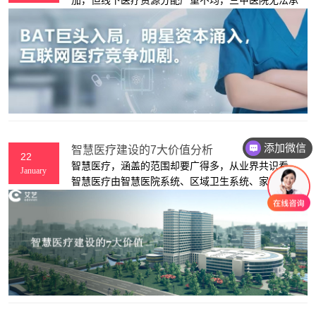
载，使得真正的医院资源不能发挥全部力量，而互联
网医疗的出现可以帮助医院分流患者，让常规性复诊
和慢病管理可以通过线上完成，释放医院资源，互联
网在数据分析与病人档案管理方面更是发挥了巨大优
势，提高了医院的诊断范围与效率。
添加微信
智慧医疗建设的7大价值分析
22
智慧医疗，涵盖的范围却要广得多，从业界共识看，
January
智慧医疗由智慧医院系统、区域卫生系统、家庭健康
系统3部分组成。其中智慧医院系统与各家医院的关
系最大，也是由医院主导，主要是由数字化医院、自
助医疗、远程医疗等构成；家庭健康系统可以由医院
主导纳入互联网医院建设中，也可由政府部门主导统
一纳入智慧城市建设中。