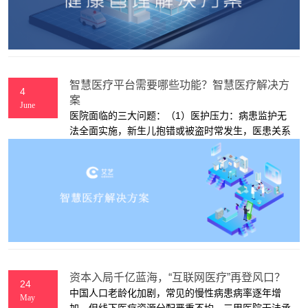
重要环节反应迟钝，错过了最佳诊疗时期。
智慧医疗平台需要哪些功能？智慧医疗解决方
4
案
June
医院面临的三大问题：（1）医护压力：病患监护无
法全面实施，新生儿抱错或被盗时常发生，医患关系
紧张；（2）设备及资产管理混乱：医院设备多，管
理信息滞后；（3）工作人员管理难度大：医院安保
及保洁人员岗位分散，不易于管理。
资本入局千亿蓝海，“互联网医疗”再登风口？
24
中国人口老龄化加剧，常见的慢性病患病率逐年增
May
加，但线下医疗资源分配严重不均，三甲医院无法承