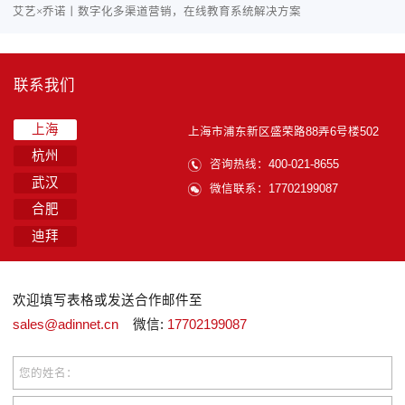
艾艺×乔诺丨数字化多渠道营销，在线教育系统解决方案
联系我们
上海
上海市浦东新区盛荣路88弄6号楼502
杭州
咨询热线：400-021-8655
武汉
微信联系：17702199087
合肥
迪拜
欢迎填写表格或发送合作邮件至
sales@adinnet.cn
微信:
17702199087
您的姓名：