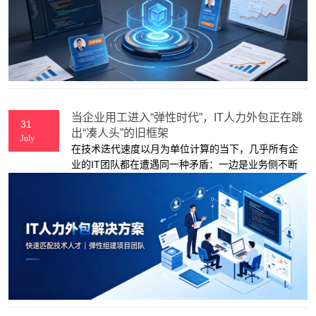
“凑人头补缺口”的粗放服务
当企业用工进入“弹性时代”，IT人力外包正在跳
31
出“凑人头”的旧框架
July
在技术迭代速度以月为单位计算的当下，几乎所有企
业的IT团队都在遭遇同一种矛盾：一边是业务侧不断
冒出来的紧急项目、临时技术攻坚，另一边是编制卡
死、招聘周期长、核心岗招不到人的现实困境。过去
很多人对IT人力外包的印象还停留在“临时找几个人补
缺口”，但如今它早已不是企业解决人力荒的权宜之
计，