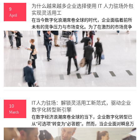
为什么越来越多企业选择使用 IT 人力驻场外包
9
实现灵活用工
April
​在当今数字化浪潮席卷全球的时代，企业面临着前所
未有的竞争压力与市场变化。为了在激烈的市场竞争
中脱颖而出，企业必须不断优化自身资源配置，提升
运营效率，以快速响应市场需求的动态变化。
IT人力驻场：解锁灵活用工新范式，驱动企业
10
数字化转型新引擎
March
​在数字经济浪潮席卷全球的当下，企业数字化转型已
从"可选项"转变为"必答题"。然而，当企业面对瞬息万
变的技术迭代、项目制的技术需求以及核心业务与IT
建设的平衡难题时，传统固定用工模式逐渐显露出局