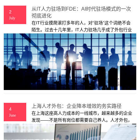
从IT人力驻场到FDE：AI时代驻场模式的一次
2
彻底进化
July
在IT行业摸爬滚打多年的人，对“驻场”这个词绝不会
陌生。过去十几年里，IT人力驻场几乎成了外包行业
的标志性形态：企业把非核心的技术岗位需求打包出
去，外包公司派出工程师进驻甲方办公室，按天结算
工时，完成指定的技术任务。
上海人才外包：企业降本增效的务实路径
4
在上海这座高人力成本的一线城市，越来越多的企业
June
发现——不是所有岗位都需要自己养人。人才外包，
正在成为一种被严重低估的经营策略。