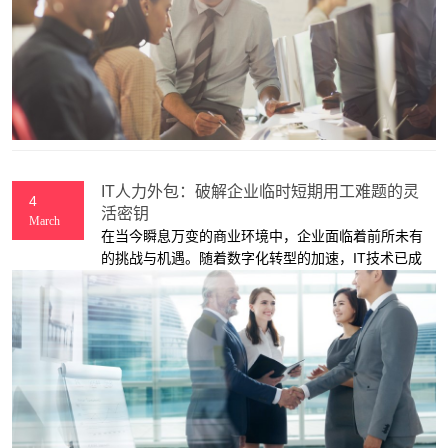
限性。
IT人力外包：破解企业临时短期用工难题的灵
4
活密钥
March
​在当今瞬息万变的商业环境中，企业面临着前所未有
的挑战与机遇。随着数字化转型的加速，IT技术已成
为企业竞争力的核心要素之一。然而，面对项目周期
的不确定性、技术需求的快速迭代以及市场环境的频
繁波动，企业在IT人力资源配置上常常陷入两难境
地：一方面，长期雇佣全职IT人员成本高昂，且在项
目间歇期易造成资源闲置；另一方面，临时性、短期
性的技术需求又难以通过内部团队迅速响应。