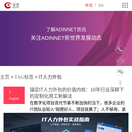
中文
EN
了解ADINNET资讯
关注ADINNET新世界发展动态
主页
>
TAG标签
>
IT人力外包
锚定IT人力外包的价值内核：10年行业深耕下
7
的定制化用工新解法
August
​在数字化项目迭代节奏不断加快的当下，很多企业的
IT团队总陷入“刚攒好人，项目就黄了；人不够用，紧
急活赶不出来”的两难里。作为艾艺旗下专注IT人才派
遣的专业化服务主体，上海郁彬信息科技有限公司依
托十余年的行业沉淀，把IT人力外包从很多人印象里