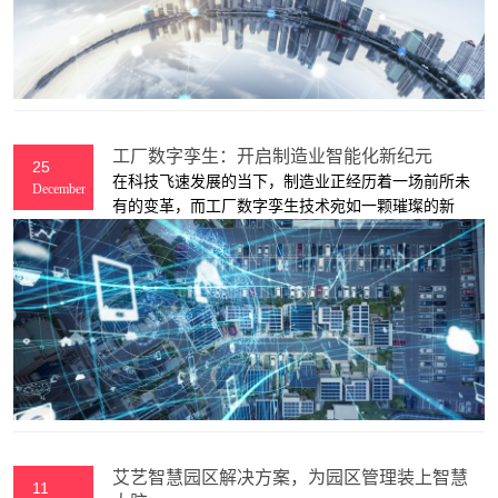
度应用，正探索出一条“绿色+智能”的可持续发展新路
径。
工厂数字孪生：开启制造业智能化新纪元
25
在科技飞速发展的当下，制造业正经历着一场前所未
December
有的变革，而工厂数字孪生技术宛如一颗璀璨的新
星，照亮了制造业迈向智能化、高效化、可持续发展
的道路。它不仅是一种新兴的技术手段，更是推动传
统工厂转型升级、提升核心竞争力的关键力量。
艾艺智慧园区解决方案，为园区管理装上智慧
11