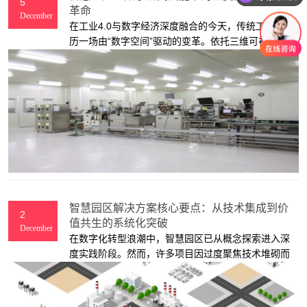
5
革命
December
在工业4.0与数字经济深度融合的今天，传统工厂正经
历一场由“数字空间”驱动的变革。依托三维可视化建
模、物联网感知网络与大数据分析技术，智慧工厂通
过构建虚拟与现实深度映射的数字孪生体系，实现了
生产全流程的透明化管控、资源动态优化与决策智能
化。
智慧园区解决方案核心要点：从技术集成到价
2
值共生的系统化突破
December
在数字化转型浪潮中，智慧园区已从概念探索进入深
度实践阶段。然而，许多项目因过度聚焦技术堆砌而
陷入"智能孤岛"困境，或因忽视实际需求导致"叫好不
叫座"。真正的智慧园区解决方案需要突破技术表象，
构建"技术-场景-生态"三位一体的价值闭环。