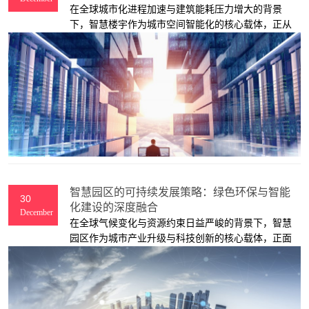
在全球城市化进程加速与建筑能耗压力增大的背景
下，智慧楼宇作为城市空间智能化的核心载体，正从
“单一设备联网”向“全场景AI驱动”跃迁。传统楼宇管理
依赖人工巡检与经验决策，存在响应滞后、效率低
下、能耗浪费等问题；而人工智能（AI）技术的深度
应用，正通过数据感知、智能分析与自主决策，重构
楼宇的运营逻辑与服务模式。本文将从空间管理、能
源优化、安全防控、用户体验四个维度，解析AI如何
赋能智慧楼宇实现“管理提效、服务增值、绿色低碳”
的三重目标。
智慧园区的可持续发展策略：绿色环保与智能
30
化建设的深度融合
December
在全球气候变化与资源约束日益严峻的背景下，智慧
园区作为城市产业升级与科技创新的核心载体，正面
临双重使命：既要通过智能化手段提升运营效率，又
需践行绿色环保理念实现低碳转型。传统园区建设中
“重开发轻生态”“重硬件轻数据”的模式已难以为继，而
智慧园区通过物联网、大数据、人工智能等技术的深