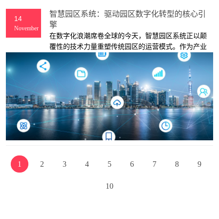
智慧园区系统：驱动园区数字化转型的核心引
14
擎
November
在数字化浪潮席卷全球的今天，智慧园区系统正以颠
覆性的技术力量重塑传统园区的运营模式。作为产业
集聚与创新发展的核心载体，智慧园区系统通过深度
融合物联网、大数据、人工智能等前沿技术，构建起
一个"感知-分析-决策-执行"的闭环生态系统，为园区
管理者、企业及用户提供全方位、智能化的服务体
验。
1
2
3
4
5
6
7
8
9
10