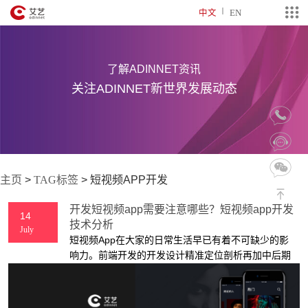
中文
EN
了解ADINNET资讯
关注ADINNET新世界发展动态
主页
>
TAG标签
>
短视频APP开发
开发短视频app需要注意哪些？短视频app开发
14
技术分析
July
短视频App在大家的日常生活早已有着不可缺少的影
响力。前端开发的开发设计精准定位剖析再加中后期
的重中之重经营可以让小视频的发展趋势更为成功，
这都是恰当的构思呈现，十分明智聪慧的作法。