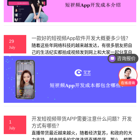
一款好的短视频App软件开发大概要多少钱？
29
随着这些年网络科技的越来越发达，有很多朋友把自
July
己的生活纪实都拍成视频发到网上和大家一起分享自
咨询报价
己的快乐，而对于一些有头脑的商家而言，这种短视
频app带来的巨大益利是不可估量的，很多投资者瞅
准了，想要开发一款类似于抖音的短视频app。但开
发一款短视频app的成本大约是多少呢？都包含哪些
方面的费用！下面，上海艾艺APP定制开发公司来为
大家一一介绍。
开发短视频带货APP需要注意什么问题？开发
1
方式有哪些？
July
直播带货最近越来越火，随着经济复苏，和政府的大
力支持。越来越多的实体选择直播带货。那么，想要