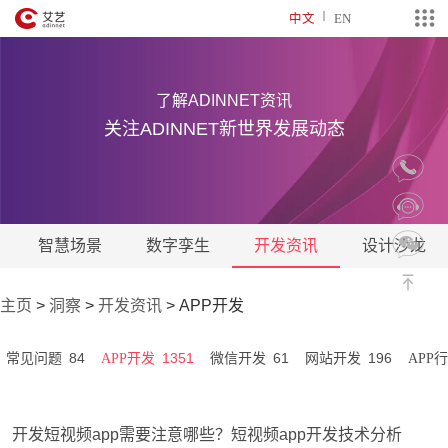
中文
EN
了解ADINNET资讯
关注ADINNET新世界发展动态
智慧场景
数字孪生
开发资讯
设计沙龙
主页
>
洞察
>
开发资讯
>
APP开发
84
1351
61
196
常见问题
APP开发
微信开发
网站开发
APP
开发短视频app需要注意哪些？短视频app开发技术分析