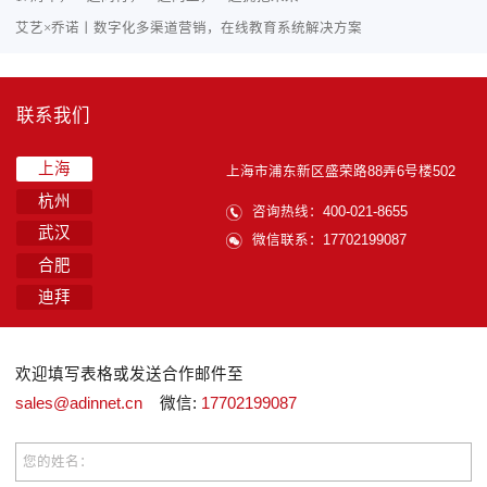
艾艺×乔诺丨数字化多渠道营销，在线教育系统解决方案
联系我们
上海
上海市浦东新区盛荣路88弄6号楼502
杭州
咨询热线：400-021-8655
武汉
微信联系：17702199087
合肥
迪拜
欢迎填写表格或发送合作邮件至
sales@adinnet.cn
微信:
17702199087
您的姓名：