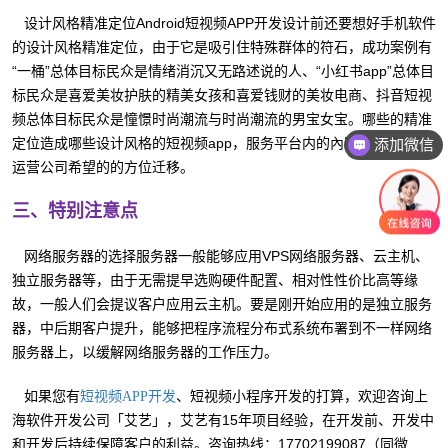
设计风格精准定位Android短视频APP开发设计前还要想好手机软件
的设计风格精准定位，由于它是吸引住特殊群体的符石，成功案例有
“一桶”总体目标民众是情绪消沉又无路述说的人、“小红书app”总体目
标民众是喜爱美妆护肤的精美女孩和喜爱钱财的美妆电商、抖音短视
频总体目标民众是憧憬时尚潮流与时尚潮流的男宝女宝。哪些的精准
定位造成哪些设计风格的短视频app，服务平台内的內容也会慢慢向
添加微信
运营公司希望的的方位迁移。
三、特别注意点
网络服务器的选择服务器一般能够应用VPS网络服务器、云主机、
独立服务器等，由于无需提早选购硬件配置、相对性性价比高等缘
故，一般人们会提议客户应用云主机。要是刚开始应用的是独立服务
器，中后期客户提升，能够把程序流程分布式系统布署到不一样网络
服务器上，以缓解网络服务器的工作压力。
如果您有
、短视频小程序开发的打算，欢迎咨询上
短视频APP开发
海软件开发公司「艾艺」，艾艺有15年项目经验，在开发前、开发中
和开发后持续保障客户的利益。咨询热线：17702199087（同微