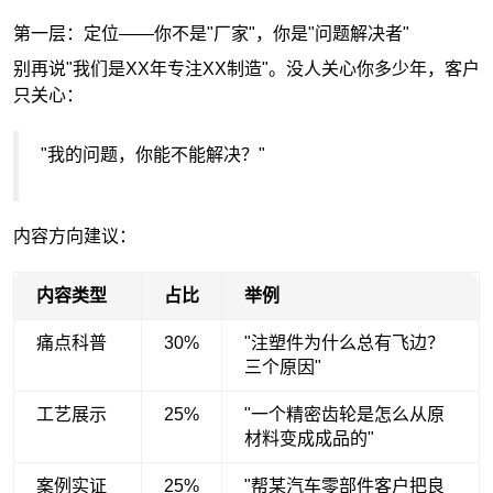
第一层：定位——你不是"厂家"，你是"问题解决者"
别再说"我们是XX年专注XX制造"。没人关心你多少年，客户
只关心：
"我的问题，你能不能解决？"
内容方向建议：
内容类型
占比
举例
痛点科普
30%
"注塑件为什么总有飞边？
三个原因"
工艺展示
25%
"一个精密齿轮是怎么从原
材料变成成品的"
案例实证
25%
"帮某汽车零部件客户把良