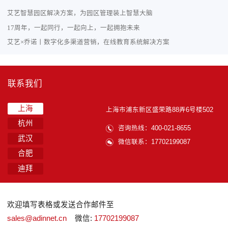
艾艺智慧园区解决方案，为园区管理装上智慧大脑
17周年，一起同行，一起向上，一起拥抱未来
艾艺×乔诺丨数字化多渠道营销，在线教育系统解决方案
联系我们
上海
上海市浦东新区盛荣路88弄6号楼502
杭州
咨询热线：400-021-8655
武汉
微信联系：17702199087
合肥
迪拜
欢迎填写表格或发送合作邮件至
sales@adinnet.cn
微信:
17702199087