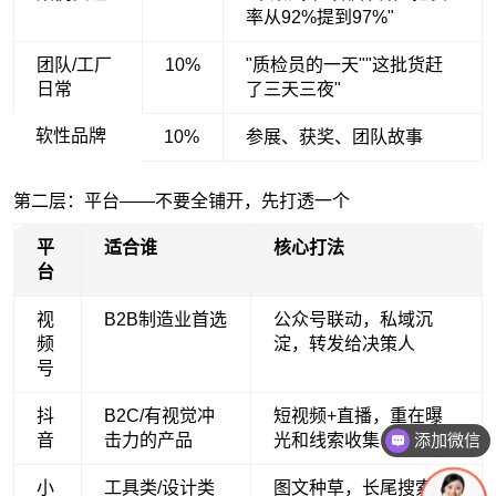
率从92%提到97%"
团队/工厂
10%
"质检员的一天""这批货赶
日常
了三天三夜"
软性品牌
10%
参展、获奖、团队故事
第二层：平台——不要全铺开，先打透一个
平
适合谁
核心打法
台
视
B2B制造业首选
公众号联动，私域沉
频
淀，转发给决策人
号
抖
B2C/有视觉冲
短视频+直播，重在曝
音
击力的产品
光和线索收集
添加微信
小
工具类/设计类
图文种草，长尾搜索流