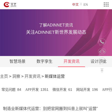
中文
EN
了解ADINNET资讯
关注ADINNET新世界发展动态
智慧场景
数字孪生
开发资讯
设计沙龙
主页
>
洞察
>
开发资讯
>
新媒体运营
84
1351
61
196
常见问题
APP开发
微信开发
网站开发
APP
制造业新媒体代运营：别把官网搬到抖音上就叫"运营"