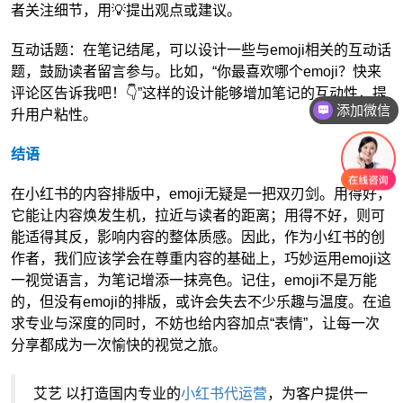
者关注细节，用💡提出观点或建议。
互动话题：在笔记结尾，可以设计一些与emoji相关的互动话
题，鼓励读者留言参与。比如，“你最喜欢哪个emoji？快来
评论区告诉我吧！👇”这样的设计能够增加笔记的互动性，提
添加微信
升用户粘性。
咨询报价
结语
在小红书的内容排版中，emoji无疑是一把双刃剑。用得好，
它能让内容焕发生机，拉近与读者的距离；用得不好，则可
能适得其反，影响内容的整体质感。因此，作为小红书的创
作者，我们应该学会在尊重内容的基础上，巧妙运用emoji这
一视觉语言，为笔记增添一抹亮色。记住，emoji不是万能
的，但没有emoji的排版，或许会失去不少乐趣与温度。在追
求专业与深度的同时，不妨也给内容加点“表情”，让每一次
分享都成为一次愉快的视觉之旅。
艾艺 以打造国内专业的
小红书代运营
，为客户提供一