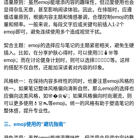
适量原则：虽然emoji能增添内容的趣味性，但过度使用也会
显得杂乱无章，甚至影响阅读体验。因此，在排版时，应遵
循适量原则，根据内容主题和情感基调，合理控制emoji的数
量和频率。一般来说，每段文字后或关键句前插入1-2个
emoji即可，避免连续使用多个造成视觉干扰。
契合主题：emoji的选择应与笔记的主题紧密相关，避免生硬
插入。比如，在分享护肤心得时，可以使用💆‍♀️🧴🌸等
emoji；而在讨论健身计划时，则可以选择🏋️‍♀️🏃‍♀️💪等。这样
的搭配不仅自然，还能加深读者对内容的印象。
风格统一：在保持内容多样性的同时，也要注意emoji风格的
统一。如果笔记整体风格偏向清新自然，那么emoji的选择也
应偏向这类风格，如🌸�🌼🍃；如果风格偏向时尚潮流，则
可以更多使用💄👗👠等emoji。统一的风格有助于塑造笔记的
整体感，提升专业性。
三、emoji使用的“避坑指南”
避免滥用：虽然emoji能增添趣味性，但滥用会显得内容幼稚