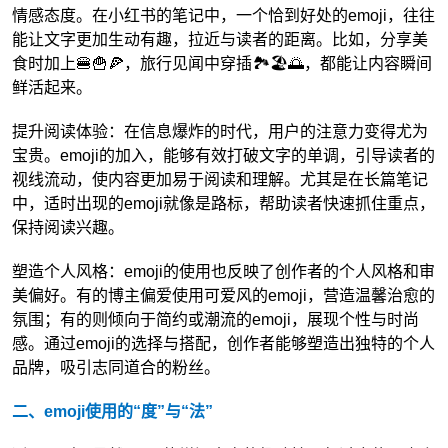
情感态度。在小红书的笔记中，一个恰到好处的emoji，往往
能让文字更加生动有趣，拉近与读者的距离。比如，分享美
食时加上🍔🍟🍕，旅行见闻中穿插🏞️🏖️🌅，都能让内容瞬间
鲜活起来。
提升阅读体验：在信息爆炸的时代，用户的注意力变得尤为
宝贵。emoji的加入，能够有效打破文字的单调，引导读者的
视线流动，使内容更加易于阅读和理解。尤其是在长篇笔记
中，适时出现的emoji就像是路标，帮助读者快速抓住重点，
保持阅读兴趣。
塑造个人风格：emoji的使用也反映了创作者的个人风格和审
美偏好。有的博主偏爱使用可爱风的emoji，营造温馨治愈的
氛围；有的则倾向于简约或潮流的emoji，展现个性与时尚
感。通过emoji的选择与搭配，创作者能够塑造出独特的个人
品牌，吸引志同道合的粉丝。
二、emoji使用的“度”与“法”