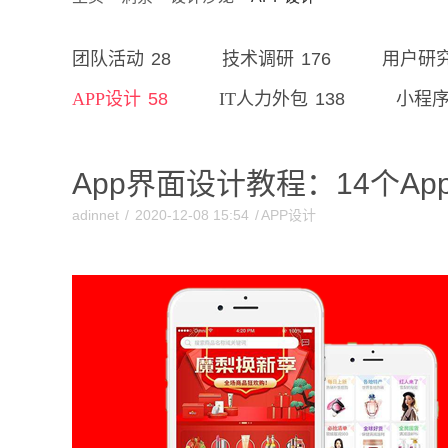
28
176
团队活动
技术调研
用户研
58
138
APP设计
IT人力外包
小程
App界面设计教程：14个A
adinnet
/
2020-12-08 15:54
/
APP设计