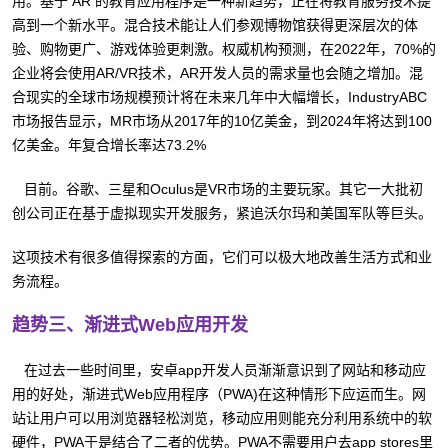
用。基于 AR 的教育应用程序是一种新趋势，正在将教育服务技术提
高到一个新水平。混合技术能让人们参观博物馆获得更深层次的体
验、购物更广、游戏体验更刺激。权威机构预测，在2022年，70%的
企业将会使用AR/VR技术，AR开发人员的需求量也会随之增加。混
合现实的全球市场规模预计将在未来几年中大幅增长，IndustryABC
市场报告显示，MR市场从2017年的10亿美金，到2024年将达到100
亿美金。年复合增长率达73.2%
目前。谷歌、三星和Oculus是VR市场的主要玩家。其它一大批初
创公司正在基于虚拟现实开发服务，紧追沃尔玛和美国军队等巨头。
这项技术有很多值得探索的方面，它们可以极大地改善生活方式和业
务流程。
趋势三、渐进式Web应用开发
在过去一些时间里，安卓app开发人员渐渐意识到了网站和移动应
用的好处，渐进式Web应用程序（PWA)在这种情形下应运而生。网
站让用户可以用浏览器轻松浏览，移动应用则能充分利用系统中的软
硬件，PWA于是结合了二者的优势。PWA不需要用户去app stores里