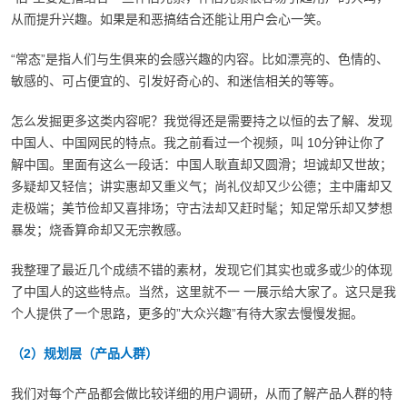
从而提升兴趣。如果是和恶搞结合还能让用户会心一笑。
“常态”是指人们与生俱来的会感兴趣的内容。比如漂亮的、色情的、
敏感的、可占便宜的、引发好奇心的、和迷信相关的等等。
怎么发掘更多这类内容呢？我觉得还是需要持之以恒的去了解、发现
中国人、中国网民的特点。我之前看过一个视频，叫 10分钟让你了
解中国。里面有这么一段话：中国人耿直却又圆滑；坦诚却又世故；
多疑却又轻信；讲实惠却又重义气；尚礼仪却又少公德；主中庸却又
走极端；美节俭却又喜排场；守古法却又赶时髦；知足常乐却又梦想
暴发；烧香算命却又无宗教感。
我整理了最近几个成绩不错的素材，发现它们其实也或多或少的体现
了中国人的这些特点。当然，这里就不一 一展示给大家了。
这只是我
个人提供了一个思路，更多的”大众兴趣”有待大家去慢慢发掘。
（2）规划层（产品人群）
我们对每个产品都会做比较详细的用户调研，从而了解产品人群的特