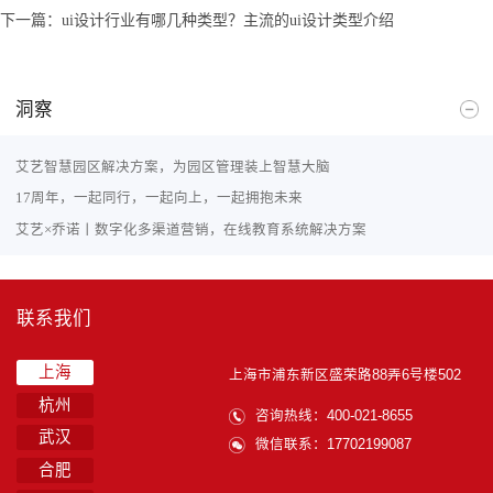
下一篇：
ui设计行业有哪几种类型？主流的ui设计类型介绍
洞察
艾艺智慧园区解决方案，为园区管理装上智慧大脑
17周年，一起同行，一起向上，一起拥抱未来
艾艺×乔诺丨数字化多渠道营销，在线教育系统解决方案
联系我们
上海
上海市浦东新区盛荣路88弄6号楼502
杭州
咨询热线：400-021-8655
武汉
微信联系：17702199087
合肥