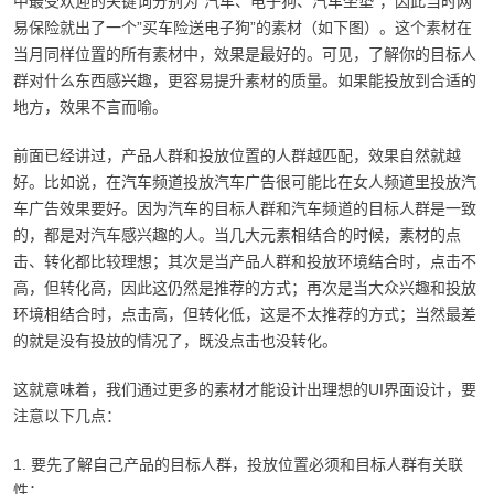
中最受欢迎的关键词分别为”汽车、电子狗、汽车坐垫”，因此当时网
易保险就出了一个”买车险送电子狗”的素材（如下图）。这个素材在
当月同样位置的所有素材中，效果是最好的。可见，了解你的目标人
群对什么东西感兴趣，更容易提升素材的质量。如果能投放到合适的
地方，效果不言而喻。
前面已经讲过，产品人群和投放位置的人群越匹配，效果自然就越
好。比如说，在汽车频道投放汽车广告很可能比在女人频道里投放汽
车广告效果要好。因为汽车的目标人群和汽车频道的目标人群是一致
的，都是对汽车感兴趣的人。当几大元素相结合的时候，素材的点
击、转化都比较理想；其次是当产品人群和投放环境结合时，点击不
高，但转化高，因此这仍然是推荐的方式；再次是当大众兴趣和投放
环境相结合时，点击高，但转化低，这是不太推荐的方式；当然最差
的就是没有投放的情况了，既没点击也没转化。
这就意味着，我们
通过更多的素材才能设计出理想的UI界面设计
，要
注意以下几点：
1. 要先了解自己产品的目标人群，投放位置必须和目标人群有关联
性；