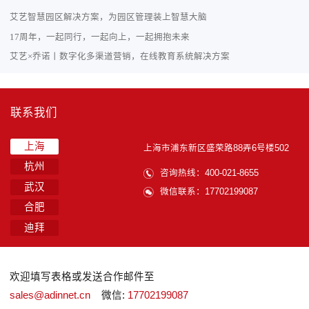
艾艺智慧园区解决方案，为园区管理装上智慧大脑
17周年，一起同行，一起向上，一起拥抱未来
艾艺×乔诺丨数字化多渠道营销，在线教育系统解决方案
联系我们
上海
上海市浦东新区盛荣路88弄6号楼502
杭州
咨询热线：400-021-8655
武汉
微信联系：17702199087
合肥
迪拜
欢迎填写表格或发送合作邮件至
sales@adinnet.cn
微信:
17702199087