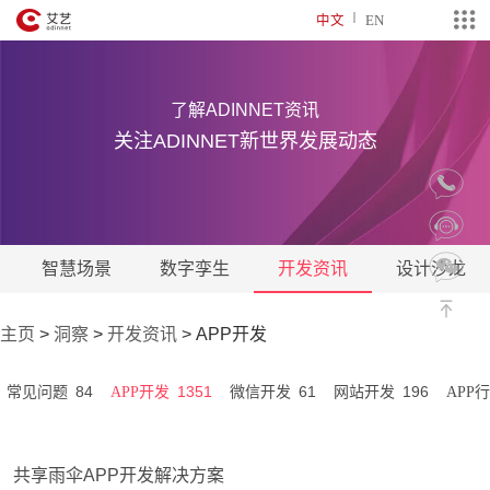
中文
EN
了解ADINNET资讯
关注ADINNET新世界发展动态
智慧场景
数字孪生
开发资讯
设计沙龙
主页
>
洞察
>
开发资讯
>
APP开发
84
1351
61
196
常见问题
APP开发
微信开发
网站开发
APP
共享雨伞APP开发解决方案