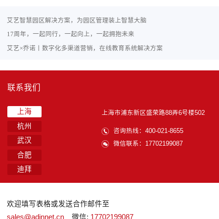
艾艺智慧园区解决方案，为园区管理装上智慧大脑
17周年，一起同行，一起向上，一起拥抱未来
艾艺×乔诺丨数字化多渠道营销，在线教育系统解决方案
联系我们
上海
上海市浦东新区盛荣路88弄6号楼502
杭州
咨询热线：400-021-8655
武汉
微信联系：17702199087
合肥
迪拜
欢迎填写表格或发送合作邮件至
sales@adinnet.cn
微信:
17702199087