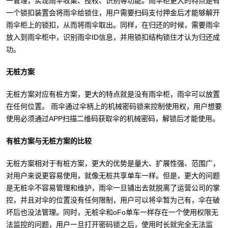
一管理，实现雨伞收集、授权、识别等功能。雨伞柜更大的特点是有
一个锁扣装置会将雨伞给锁住，用户需要扫码支付押金后才能够解开
雨伞柜上的锁扣，从而将雨伞取出。同样，在归还的时候，需要雨伞
放入到雨伞柜中，识别雨伞ID信息，并用锁扣结构锁住才认为归还成
功。
无桩方案
无桩方案对应有桩方案，更大的特点就是没有雨伞柜，雨伞可以放置
在任何位置。 雨伞通过伞柄上的机械密码锁来控制使用权，用户想要
使用必须通过APP扫描二维码获取伞的机械密码，解锁后才能使用。
有桩方案与无桩方案的比较
无桩方案相对于有桩方案，更大的优势是量大、扩展性强、范围广，
对用户来说更容易使用，就像无桩共享单车一样。但是，更大的问题
是无桩伞不容易管理和维护，雨伞一旦铺出去就脱离了运营公司的掌
控，并且对伞的位置没有任何限制，用户可以将伞暂为己有，伞在破
坏后也没法管理。同时，无桩伞和oFo单车一样存在一个使用权限无
法监控的问题，用户一旦打开密码锁之后，使用时长就完全无法监