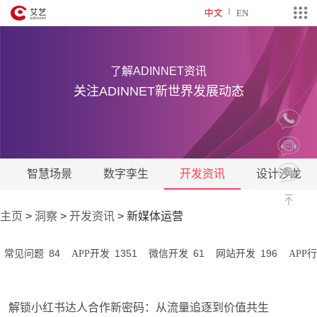
中文
EN
了解ADINNET资讯
关注ADINNET新世界发展动态
智慧场景
数字孪生
开发资讯
设计沙龙
主页
>
洞察
>
开发资讯
>
新媒体运营
84
1351
61
196
常见问题
APP开发
微信开发
网站开发
APP
解锁小红书达人合作新密码：从流量追逐到价值共生