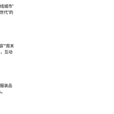
线城市”
世代”的
”“周末
求，互动
某服装品
%。