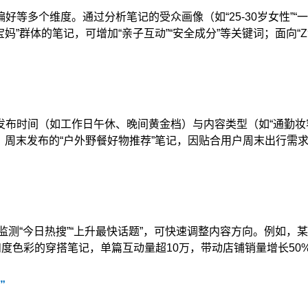
等多个维度。通过分析笔记的受众画像（如“25-30岁女性”“一
妈”群体的笔记，可增加“亲子互动”“安全成分”等关键词；面向“Z
布时间（如工作日午休、晚间黄金档）与内容类型（如“通勤妆容
如，周末发布的“户外野餐好物推荐”笔记，因贴合用户周末出行需
过监测“今日热搜”“上升最快话题”，可快速调整内容方向。例如，
和度色彩的穿搭笔记，单篇互动量超10万，带动店铺销量增长50
”