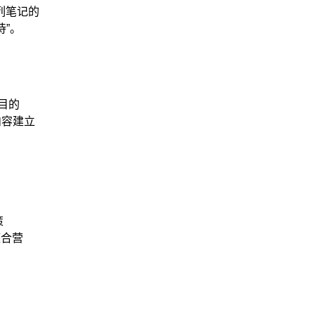
列笔记的
待”。
目的
内容建立
策
整合营