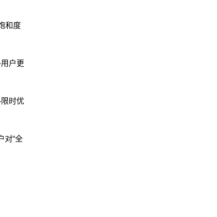
饱和度
—用户更
—限时优
户对“全