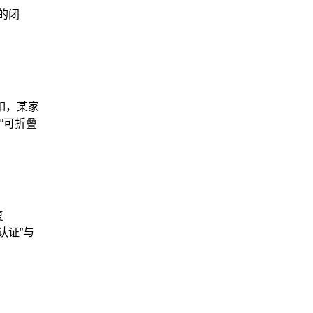
的闭
如，某家
“可折叠
复
认证”与