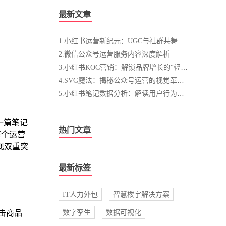
最新文章
1.小红书运营新纪元：UGC与社群共舞，铸就品牌忠诚之路
2.微信公众号运营服务内容深度解析
3.小红书KOC营销：解锁品牌增长的“轻量化”密码
4.SVG魔法：揭秘公众号运营的视觉革新之路
5.小红书笔记数据分析：解读用户行为，优化内容精准触达
一篇笔记
热门文章
每个运营
现双重突
最新标签
IT人力外包
智慧楼宇解决方案
击商品
数字孪生
数据可视化