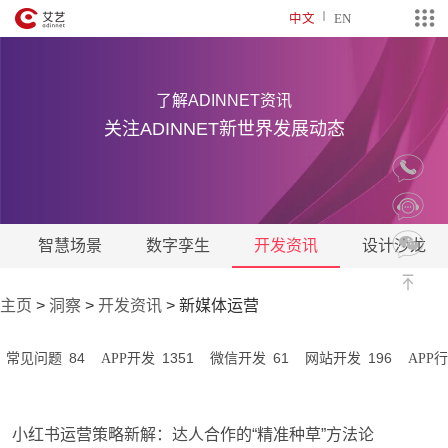
中文
EN
了解ADINNET资讯
关注ADINNET新世界发展动态
智慧场景
数字孪生
开发资讯
设计沙龙
主页
>
洞察
>
开发资讯
>
新媒体运营
84
1351
61
196
常见问题
APP开发
微信开发
网站开发
APP
小红书运营策略新解：达人合作的“精准种草”方法论