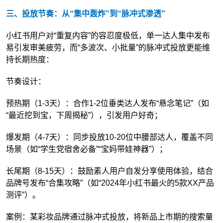
三、投放节奏：从“集中轰炸”到“脉冲式渗透”
小红书用户对“重复内容”的容忍度极低，单一达人集中发布
易引发审美疲劳，而“多波次、小批量”的脉冲式投放更能维
持长期热度：
节奏设计：
预热期（1-3天）：合作1-2位垂类达人发布“悬念笔记”（如
“最近挖到宝，下周揭秘”），引发用户好奇；
爆发期（4-7天）：同步投放10-20位中腰部达人，覆盖不同
场景（如“学生党宿舍必备”“宝妈带娃神器”）；
长尾期（8-15天）：鼓励素人用户自发分享使用体验，结合
品牌号发布“合集攻略”（如“2024年小红书最火的5款XX产品
测评”）。
案例：某彩妆品牌通过脉冲式投放，将新品上市期的搜索量