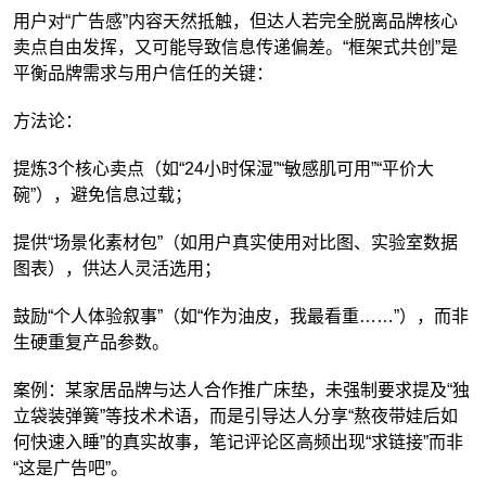
用户对“广告感”内容天然抵触，但达人若完全脱离品牌核心
卖点自由发挥，又可能导致信息传递偏差。“框架式共创”是
平衡品牌需求与用户信任的关键：
方法论：
提炼3个核心卖点（如“24小时保湿”“敏感肌可用”“平价大
碗”），避免信息过载；
提供“场景化素材包”（如用户真实使用对比图、实验室数据
图表），供达人灵活选用；
鼓励“个人体验叙事”（如“作为油皮，我最看重……”），而非
生硬重复产品参数。
案例：某家居品牌与达人合作推广床垫，未强制要求提及“独
立袋装弹簧”等技术术语，而是引导达人分享“熬夜带娃后如
何快速入睡”的真实故事，笔记评论区高频出现“求链接”而非
“这是广告吧”。