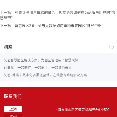
上一篇：
VI设计与用户体验的融合：视觉语言如何成为品牌与用户的“情
感纽带”
下一篇：
智慧园区2.0：AI与大数据如何重构未来园区“神经中枢”
洞察
艾艺智慧园区解决方案，为园区管理装上智慧大脑
17周年，一起同行，一起向上，一起拥抱未来
艾艺×乔诺丨数字化多渠道营销，在线教育系统解决方案
联系我们
上海
上海市浦东新区盛荣路88弄6号楼502
杭州