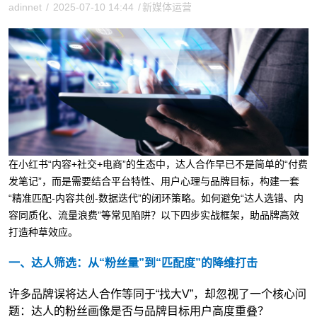
adinnet
/
2025-07-10 14:44
/
新媒体运营
在小红书“内容+社交+电商”的生态中，达人合作早已不是简单的“付费
发笔记”，而是需要结合平台特性、用户心理与品牌目标，构建一套
“精准匹配-内容共创-数据迭代”的闭环策略。如何避免“达人选错、内
容同质化、流量浪费”等常见陷阱？以下四步实战框架，助品牌高效
打造种草效应。
一、达人筛选：从“粉丝量”到“匹配度”的降维打击
许多品牌误将达人合作等同于“找大V”，却忽视了一个核心问
题：达人的粉丝画像是否与品牌目标用户高度重叠？