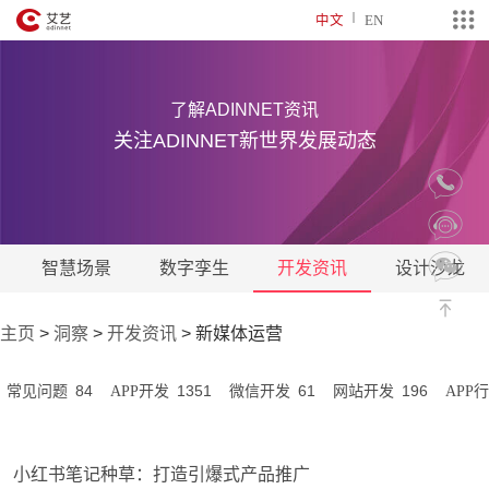
中文
EN
了解ADINNET资讯
关注ADINNET新世界发展动态
智慧场景
数字孪生
开发资讯
设计沙龙
主页
>
洞察
>
开发资讯
>
新媒体运营
84
1351
61
196
常见问题
APP开发
微信开发
网站开发
APP
小红书笔记种草：打造引爆式产品推广