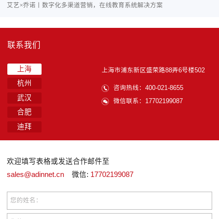
艾艺×乔诺丨数字化多渠道营销，在线教育系统解决方案
联系我们
上海
上海市浦东新区盛荣路88弄6号楼502
杭州
咨询热线：400-021-8655
武汉
微信联系：17702199087
合肥
迪拜
欢迎填写表格或发送合作邮件至
sales@adinnet.cn
微信:
17702199087
您的姓名：