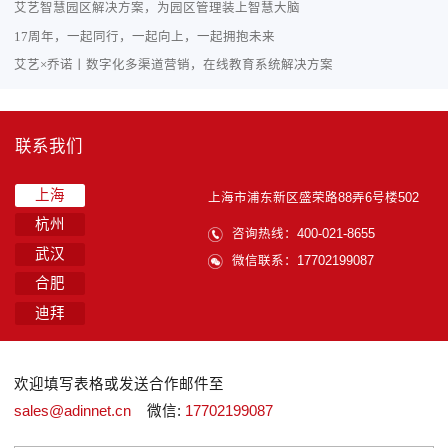
艾艺智慧园区解决方案，为园区管理装上智慧大脑
17周年，一起同行，一起向上，一起拥抱未来
艾艺×乔诺丨数字化多渠道营销，在线教育系统解决方案
联系我们
上海
上海市浦东新区盛荣路88弄6号楼502
杭州
咨询热线：400-021-8655
武汉
微信联系：17702199087
合肥
迪拜
欢迎填写表格或发送合作邮件至
sales@adinnet.cn
微信:
17702199087