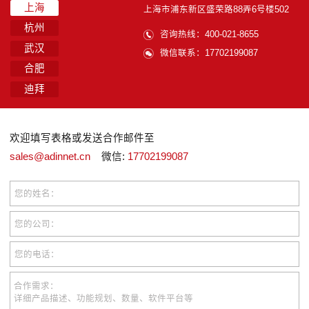
上海
上海市浦东新区盛荣路88弄6号楼502
杭州
咨询热线：400-021-8655
武汉
微信联系：17702199087
合肥
迪拜
欢迎填写表格或发送合作邮件至
sales@adinnet.cn
微信:
17702199087
您的姓名：
您的公司：
您的电话：
合作需求：
详细产品描述、功能规划、数量、软件平台等