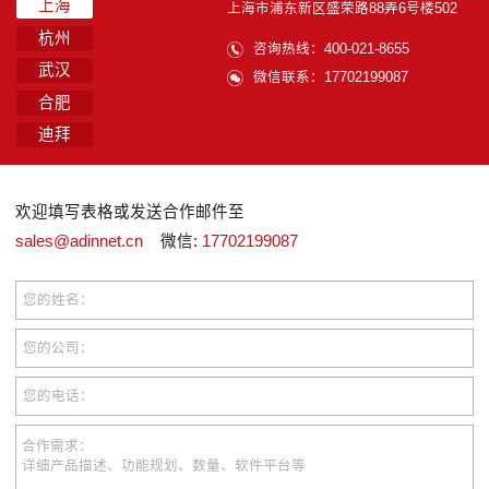
上海
上海市浦东新区盛荣路88弄6号楼502
杭州
咨询热线：400-021-8655
武汉
微信联系：17702199087
合肥
迪拜
欢迎填写表格或发送合作邮件至
sales@adinnet.cn
微信:
17702199087
您的姓名：
您的公司：
您的电话：
合作需求：
详细产品描述、功能规划、数量、软件平台等