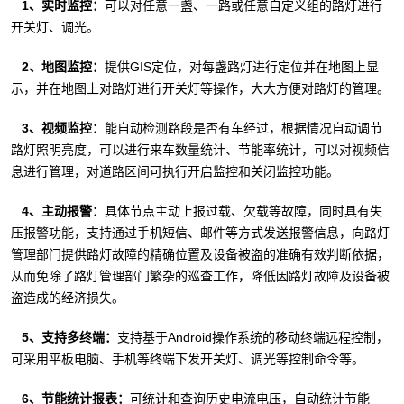
1、实时监控：
可以对任意一盏、一路或任意自定义组的路灯进行
开关灯、调光。
2、地图监控：
提供GIS定位，对每盏路灯进行定位并在地图上显
示，并在地图上对路灯进行开关灯等操作，大大方便对路灯的管理。
3、视频监控：
能自动检测路段是否有车经过，根据情况自动调节
路灯照明亮度，可以进行来车数量统计、节能率统计，可以对视频信
息进行管理，对道路区间可执行开启监控和关闭监控功能。
4、主动报警：
具体节点主动上报过载、欠载等故障，同时具有失
压报警功能，支持通过手机短信、邮件等方式发送报警信息，向路灯
管理部门提供路灯故障的精确位置及设备被盗的准确有效判断依据，
从而免除了路灯管理部门繁杂的巡查工作，降低因路灯故障及设备被
盗造成的经济损失。
5、支持多终端：
支持基于Android操作系统的移动终端远程控制，
可采用平板电脑、手机等终端下发开关灯、调光等控制命令等。
6、节能统计报表：
可统计和查询历史电流电压，自动统计节能