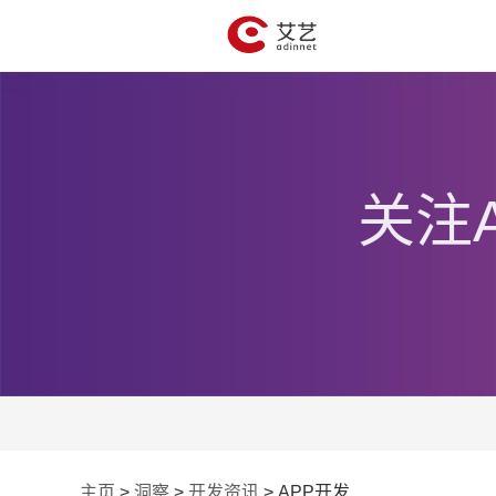
关注
主页
>
洞察
>
开发资讯
>
APP开发