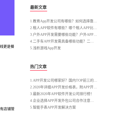
最新文章
1.教育App开发公司有哪些？如何选择靠谱的？
2.租人APP软件有哪些？哪个租人APP比较好？
3.户外APP开发需要哪些功能？户外APP开发解决方案
4.二手车APP开发需具备哪些功能？二手车APP开发解决方案
线更是餐
5.浅析游戏App开发
热门文章
1.APP开发公司哪家好？国内TOP前三的APP开发公司
2.2020年详细APP开发价格表，附APP开发流程图！
3.最新2020年APP软件开发公司排行榜！
4.企业选择APP开发外包公司合作注意事项
5.智能手表APP开发解决方案
有店铺管