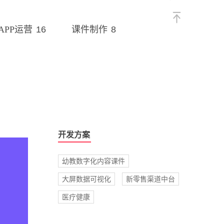
16
8
APP运营
课件制作
开发方案
幼教数字化内容课件
大屏数据可视化
新零售渠道中台
医疗健康