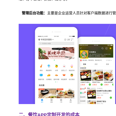
管理后台功能：
主要是企业运营人员针对客户端数据进行管
二、餐饮APP定制开发的成本