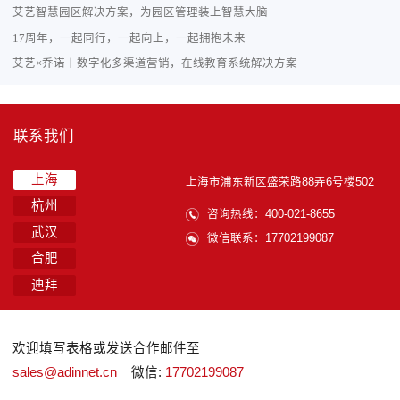
艾艺智慧园区解决方案，为园区管理装上智慧大脑
17周年，一起同行，一起向上，一起拥抱未来
艾艺×乔诺丨数字化多渠道营销，在线教育系统解决方案
联系我们
上海
上海市浦东新区盛荣路88弄6号楼502
杭州
咨询热线：400-021-8655
武汉
微信联系：17702199087
合肥
迪拜
欢迎填写表格或发送合作邮件至
sales@adinnet.cn
微信:
17702199087