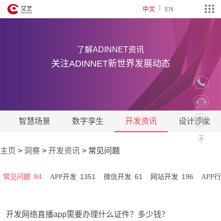
中文
EN
了解ADINNET资讯
关注ADINNET新世界发展动态
智慧场景
数字孪生
开发资讯
设计沙龙
主页
>
洞察
>
开发资讯
>
常见问题
84
1351
61
196
常见问题
APP开发
微信开发
网站开发
APP
开发网络直播app需要办理什么证件？多少钱？