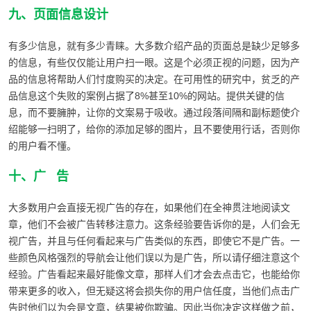
九、页面信息设计
有多少信息，就有多少青睐。大多数介绍产品的页面总是缺少足够多
的信息，有些仅仅能让用户扫一眼。这是个必须正视的问题，因为产
品的信息将帮助人们忖度购买的决定。在可用性的研究中，贫乏的产
品信息这个失败的案例占据了8%甚至10%的网站。提供关键的信
息，而不要臃肿，让你的文案易于吸收。通过段落间隔和副标题使介
绍能够一扫明了，给你的添加足够的图片，且不要使用行话，否则你
的用户看不懂。
十、广 告
大多数用户会直接无视广告的存在，如果他们在全神贯注地阅读文
章，他们不会被广告转移注意力。这条经验要告诉你的是，人们会无
视广告，并且与任何看起来与广告类似的东西，即使它不是广告。一
些颜色风格强烈的导航会让他们误以为是广告，所以请仔细注意这个
经验。广告看起来最好能像文章，那样人们才会去点击它，也能给你
带来更多的收入，但无疑这将会损失你的用户信任度，当他们点击广
告时他们以为会是文章，结果被你欺骗。因此当你决定这样做之前，