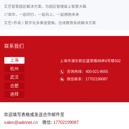
艾艺智慧园区解决方案，为园区管理装上智慧大脑
17周年，一起同行，一起向上，一起拥抱未来
艾艺×乔诺丨数字化多渠道营销，在线教育系统解决方案
联系我们
上海
上海市浦东新区盛荣路88弄6号楼502
杭州
咨询热线：400-021-8655
武汉
微信联系：17702199087
合肥
迪拜
欢迎填写表格或发送合作邮件至
sales@adinnet.cn
微信:
17702199087