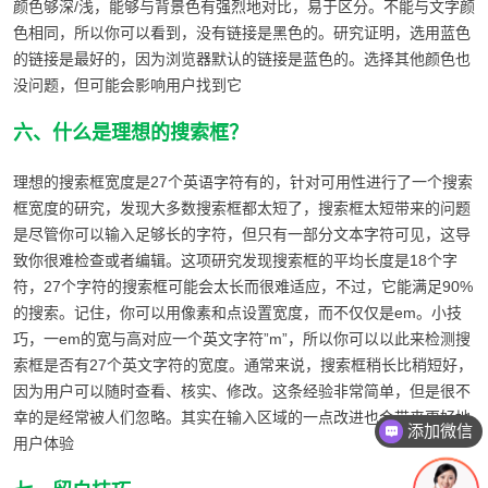
颜色够深/浅，能够与背景色有强烈地对比，易于区分。不能与文字颜
色相同，所以你可以看到，没有链接是黑色的。研究证明，选用蓝色
的链接是最好的，因为浏览器默认的链接是蓝色的。选择其他颜色也
没问题，但可能会影响用户找到它
六、什么是理想的搜索框？
理想的搜索框宽度是27个英语字符有的，针对可用性进行了一个搜索
框宽度的研究，发现大多数搜索框都太短了，搜索框太短带来的问题
是尽管你可以输入足够长的字符，但只有一部分文本字符可见，这导
致你很难检查或者编辑。这项研究发现搜索框的平均长度是18个字
符，27个字符的搜索框可能会太长而很难适应，不过，它能满足90%
的搜索。记住，你可以用像素和点设置宽度，而不仅仅是em。小技
巧，一em的宽与高对应一个英文字符”m”，所以你可以以此来检测搜
索框是否有27个英文字符的宽度。通常来说，搜索框稍长比稍短好，
因为用户可以随时查看、核实、修改。这条经验非常简单，但是很不
幸的是经常被人们忽略。其实在输入区域的一点改进也会带来更好地
添加微信
用户体验
咨询报价