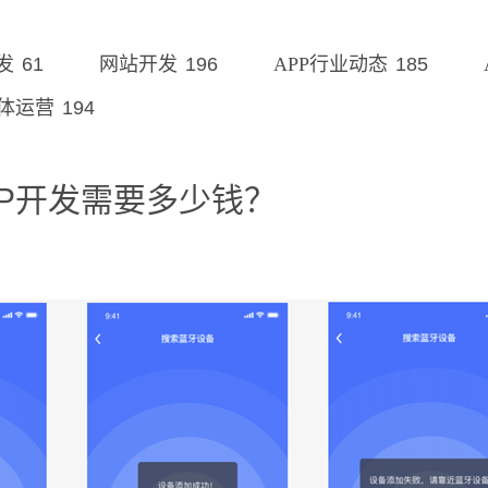
61
196
185
发
网站开发
APP行业动态
194
体运营
PP开发需要多少钱？