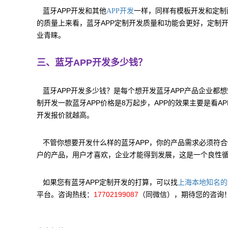
蓝牙APP开发和其他
一样，同样有模板开发和定制
APP开发
的质量上来看，蓝牙APP定制开发质量和功能会更好，定制开
业青睐。
三、蓝牙APP开发多少钱？
蓝牙APP开发多少钱？是每个想开发蓝牙APP产品企业都
制开发一款蓝牙APP价格是8万起步，APP的效果主要是看AP
开发报价就越高。
不管你想要开发什么样的蓝牙APP，你的产品需求必须符
户的产品，用户才喜欢，企业才能得到发展，这是一个良性
如果您有蓝牙APP定制开发的打算，可以找
上海本地知名的
平台。咨询热线：
17702199087
（同微信），期待您的咨询