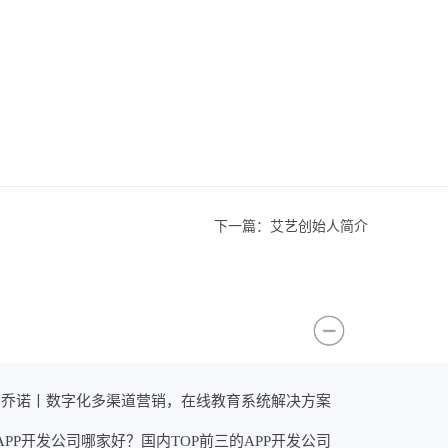
下一篇：
艾艺创始人简介
×乔诺丨数字化多渠道营销，在线教育系统解决方案
APP开发公司哪家好？国内TOP前三的APP开发公司