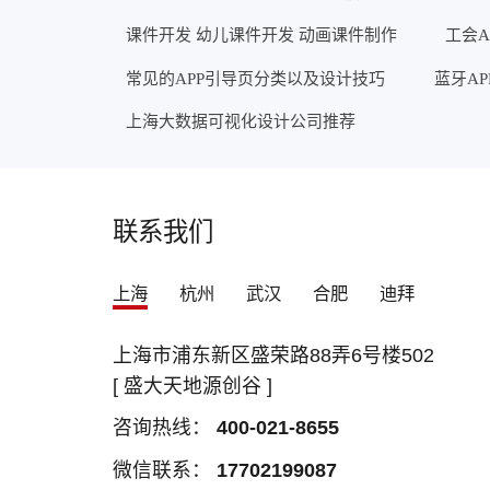
课件开发 幼儿课件开发 动画课件制作
工会A
常见的APP引导页分类以及设计技巧
蓝牙A
上海大数据可视化设计公司推荐
联系我们
上海
杭州
武汉
合肥
迪拜
上海市浦东新区盛荣路88弄6号楼502
[ 盛大天地源创谷 ]
咨询热线：
400-021-8655
微信联系：
17702199087