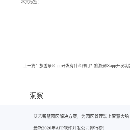
本文标签：
上一篇：
旅游景区app开发有什么作用？旅游景区app开发功
洞察
艾艺智慧园区解决方案，为园区管理装上智慧大脑
最新2020年APP软件开发公司排行榜！