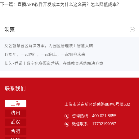
下一篇：
直播APP软件开发成本为什么这么高？怎么降低成本？
洞察
艾艺智慧园区解决方案，为园区管理装上智慧大脑
17周年，一起同行，一起向上，一起拥抱未来
艾艺×乔诺丨数字化多渠道营销，在线教育系统解决方案
联系我们
上海
上海市浦东新区盛荣路88弄6号楼502
杭州
咨询热线：400-021-8655
武汉
微信联系：17702199087
合肥