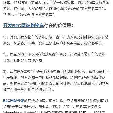
推车。1937年6月美国人 发明了第一辆购物车，随后购物车风行各国
卖场。在中国，大家熟知的是以“沃尔玛“为代表的“美式购物车”和以
“7-Eleven”为代表的“日式购物车”。
开发B2C网站购物车
存在的价值是：
1)、其实开发购物车的功能是便于客户在选购商品到结算完成前存储
商品，解放客户的手。实际上是让用户多购买商品，提高客单价。
2)、而且购物车不仅可存放选购好的商品，还附带了婴儿车的功能，
让带小孩的父母方便购物。
3)、沃尔玛在2007年率先于超市中采用无线射频技术，每件商品打上
电子标签，放入购物车中的商品能被追踪，结算时无需扫描每件商
品，购物车经过特殊的扫描装置后即可计算出最终的总价格。购物车
被广泛用于分析用户的购买行为。
B2C网站开发
的在线购物车，这里是指用户点击按钮“加入购物车”到
点击“去结算”按钮之间的过程。值得注意的是，购物车不仅仅指
“shopping cart page”！大概在传统购物车被发明60年后，1995年，