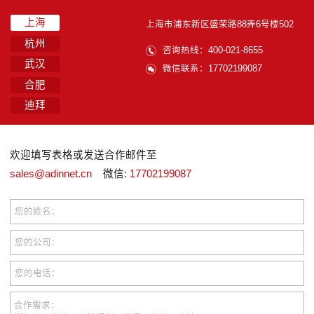
上海
上海市浦东新区盛荣路88弄6号楼502
杭州
咨询热线：400-021-8655
武汉
微信联系：17702199087
合肥
迪拜
欢迎填写表格或发送合作邮件至
sales@adinnet.cn
微信:
17702199087
您的姓名：
您的公司：
您的电话：
合作需求：