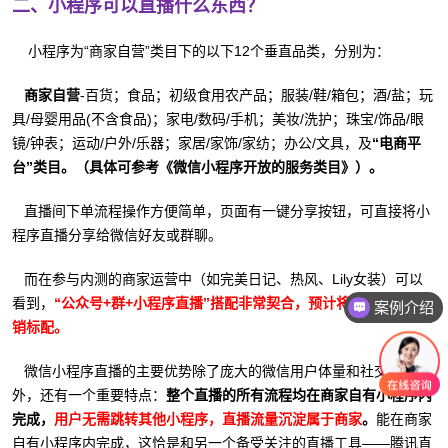
二、小程序可以直播什么东西？
小程序为“商家自营”类目下的以下12个垂直品类，分别为：
商家自营
-百货；食品；初级食用农产品；服装/鞋/箱包；酒/盐；玩
具/母婴用品(不含食品)；家电/数码/手机；美妆/洗护；珠宝/饰品/眼
镜/钟表；运动/户外/乐器；家居/家饰/家纺；办公/文具，及
“电商平
台”类目。（具体可参考《微信小程序开放的服务类目》）。
直播间下单流程操作方便简单，页面有一键分享按钮，可直接将小
程序直播分享给微信好友或群聊。
而在参与内测的商家运营中（如完美日记、热风、Lily女装）可以
看到，
“公众号+群+小程序直播”搭配非常契合，预计将会成为后续营
案例介绍
销标配。
微信小程序直播的主要优势除了庞大的微信用户体量和社交优势
外，还有一个重要特点：
整个直播的所有流程均在商家自有小程序内
完成，
用户无需跳转其他小程序，直播流量沉淀属于商家
。
能在商家
自有小程序内完成，这恰是和另一个备受关注的直播工具——腾讯直