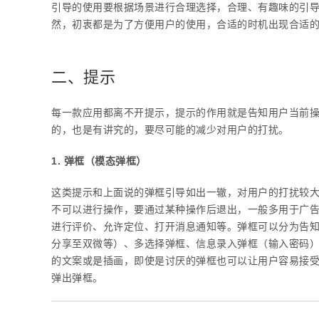
引导的使用要根据场景进行合理选择，合理、有趣味的引
然，初衷都是为了方便用户的使用，合适的时机出现合适
二、提示
每一款应用都离不开提示，提示的作用就是告知用户当前
的，也是有讲究的，要尽可能的减少对用户的打扰。
1. 弹框（模态弹框）
这类提示和上面说的弹框引导如出一辙，对用户的打扰较
不可以进行操作，要通过某种操作后退出，一般多用于广
进行评价、允许定位、打开消息通知等。弹框可以分为告知
分享至双微等）、多选择弹框、信息录入弹框（输入密码
的文案或是插画，即使是讨厌的弹框也可以让用户容易接
弹出弹框。