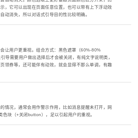
指示，它可以出现在页面任意位置，也可以带有上下浮动效
会自动消失，所以对话式引导目的性比较明确。
让用户更重视。组合方式：黑色遮罩（60%-80%
on）。该类引导需要用户做出选择后才会被关闭，有纯文字说明类，
首页领券等，还可能伴有动效，就会显得不那么单调，有趣
方的情况，通常会用作警示作用，比如消息提醒未打开，网
块（+关闭button），足以引起用户的重视。