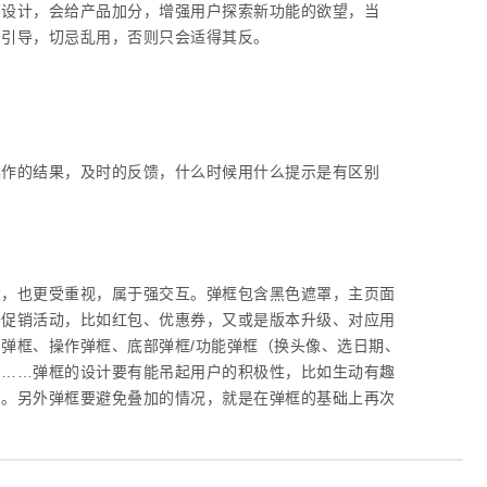
导设计，会给产品加分，增强用户探索新功能的欲望，当
的引导，切忌乱用，否则只会适得其反。
操作的结果，及时的反馈，什么时候用什么提示是有区别
大，也更受重视，属于强交互。弹框包含黑色遮罩，主页面
告促销活动，比如红包、优惠券，又或是版本升级、对应用
弹框、操作弹框、底部弹框/功能弹框（换头像、选日期、
）……弹框的设计要有能吊起用户的积极性，比如生动有趣
受。另外弹框要避免叠加的情况，就是在弹框的基础上再次