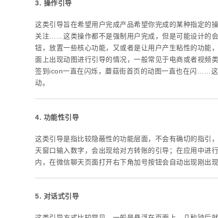
3. 操作引导
这类引导旨在希望用户完成产品希望你完成的某种指定的操
关注……这类操作都不是强制用户完成，但是可能设计的会让人
钮，放置一些核心功能，又或者是让用户产生粘性的功能
面上出现动图进行引导的情况，一般常见于电商或者视频类a
签到icon一直在闪烁，蘑菇街首页的动图一直也在闪…
动。
4. 功能性引导
这类引导是指比较隐蔽性的功能层面，不会有确切的指引
天窗口输入数字，会出现给对方转账的引导；在应用中进行
内，在微信聊天页面打开右下角加号按钮会自动出现刚出
5. 对话式引导
这类引导方式比较常见，一般是悬浮在页面上，几秒钟后