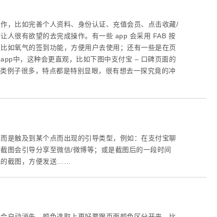
作，比如完善个人资料、身份认证、充值会员、点击收藏/
很有欲望的去完成操作。有一些 app 会采用 FAB 按
，比如氧气的签到功能，方便用户去使用；还有一些是在页
pp中，这种会更直观，比如下图中支付宝 – 口碑页面的
…这类例子很多，特点都是特别显眼，很有想去一探究竟的冲
，而是触及到某个点而出现的引导类型，例如：在支付宝聊
截图会引导分享至微信/微博等；或是截图后的一段时间
现的截图，方便发送……
就会自动消失。颜色选取上更好要跟页面颜色区分开来，比