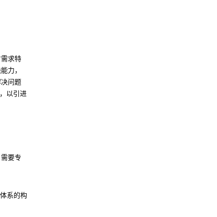
才需求特
践能力，
解决问题
野，以引进
，需要专
价体系的构