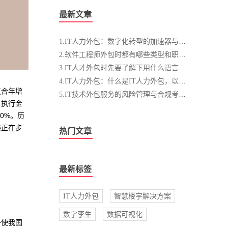
最新文章
1.IT人力外包：数字化转型的加速器与变革者
2.软件工程师外包时都有哪些类型和职责呢？
3.IT人才外包时先要了解下用什么语言开发
4.IT人力外包：什么是IT人力外包，以及IT人力外包的优势和流程介绍
复合年增
5.IT技术外包服务的风险管理与合规考量：如何规避数据安全、知识产权等风险
；执行金
.0%。历
展正在步
热门文章
最新标签
IT人力外包
智慧楼宇解决方案
数字孪生
数据可视化
争使我国