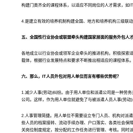
构建门类齐全的课程体系，以适应不同岗位的人才需求，如I
4.是建立有效的培养机制构建全国、地方和培养机构三级联
五、全国性行业协会或联盟牵头构建国家层面的服务外包人
各地成立以行业协会或领军企业牵头的推进机构，积极探索
载体，根据行业发展特点和要求不断推出相适应的课程体
六、那么，IT人员外包对用人单位而言有哪些优势呢？
1.减少人事(劳动)纠纷。由于用人单位和派遣公司是一种
公司。这样，作为用人单位就避免了与被派遣人员人事(劳动
2.人事管理简捷。用人单位不需要设立专门人员、机构对派
些人员的档案接转、流动手续办理、户口落实、各类社会保
关岗位制度规定，按分配的工作任务进行管理、考核。同时