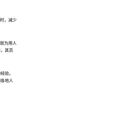
少时，减少
这就为用人
准，其员
的经验，
调各地人