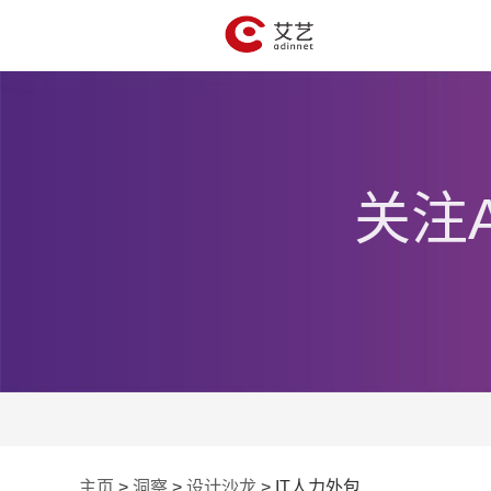
关注
主页
>
洞察
>
设计沙龙
>
IT人力外包