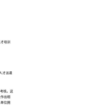
人才培训
人才派遣
与考核。这
是作出相
人单位拥