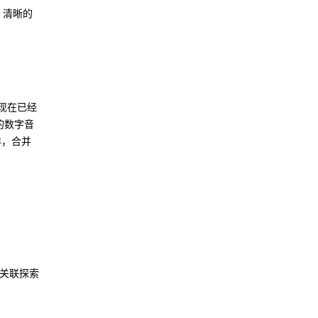
，清晰的
现在已经
的数字音
洋，合并
务关联探索