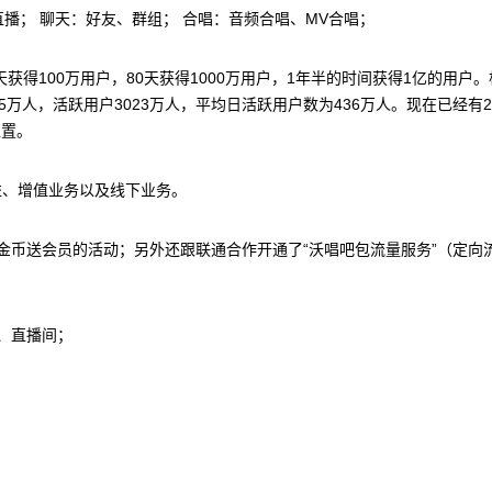
直播； 聊天：好友、群组； 合唱：音频合唱、MV合唱；
，10天获得100万用户，80天获得1000万用户，1年半的时间获得1亿的用户
5万人，活跃用户3023万人，平均日活跃用户数为436万人。现在已经有2
的位置。
益、增值业务以及线下业务。
金币送会员的活动；另外还跟联通合作开通了“沃唱吧包流量服务”（定向
、直播间；