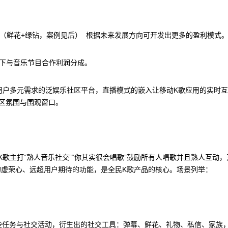
员（鲜花+绿钻，案例见后） 根据未来发展方向可开发出更多的盈利模式
线下与音乐节目合作利润分成。
用户多元需求的泛娱乐社区平台，直播模式的嵌入让移动K歌应用的实时
社区氛围与围观窗口。
歌主打“熟人音乐社交”“你其实很会唱歌”鼓励所有人唱歌并且熟人互动，
的虚荣心、远超用户期待的功能，是全民K歌产品的核心。场景列举：
这些任务与社交活动，衍生出的社交工具：弹幕、鲜花、礼物、私信、家族