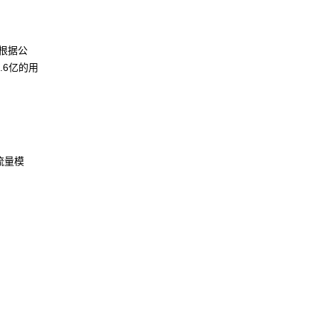
。根据公
.6亿的用
流量模