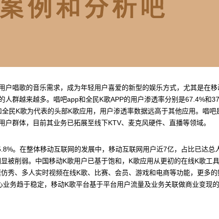
用户唱歌的音乐需求，成为年轻用户喜爱的新型的娱乐方式，尤其是在移
越来越多。唱吧app和全民K歌APP的用户渗透率分别是67.4%和37
和全民K歌为代表的头部K歌应用，用户渗透率数据远高于其他应用。唱吧是
用户群体，目前其业务已拓展至线下KTV、麦克风硬件、直播等领域。
增长5.8%。在整体移动互联网的发展中，移动互联网用户近7亿，占比已达总
明显被削弱。中国移动K歌用户已基于饱和，K歌应用从更初的在线K歌工
仿秀、多人实时视频在线K歌、比赛、会员、游戏和电商等功能，更多的
心业务趋于稳定，移动K歌平台基于平台用户流量及业务关联做商业变现