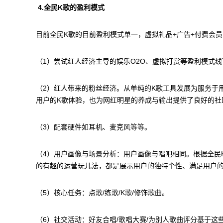
4.全民K歌的盈利模式
目前全民K歌的目前盈利模式单一，虚拟礼品+广告+付费会
（1）尝试红人经济主导的娱乐O2O、虚拟打赏等盈利模式
（2）红人带来的粉丝经济。从单纯的K歌工具发展为服务于
用户的K歌体验，也为网红明星的养成与输出提供了良好的
（3）配套硬件如耳机、麦克风等等。
（4）用户画像与场景分析：用户画像与唱吧相同。根据全民K
的有趣的运营玩儿法，都是展示用户的独特个性、满足用户
（5）核心任务：点歌/练歌/K歌/修饰歌曲。
（6）社交活动：好友合唱/歌唱大赛/为别人歌曲评分基于