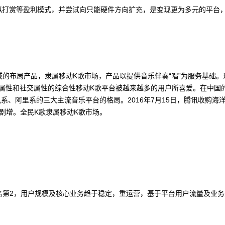
拟打赏等盈利模式，并尝试向只能硬件方向扩充，是变现更为多元的平台
域的布局产品，隶属移动K歌市场，产品以提供音乐伴奏“唱”为服务基础。
属性和社交属性的综合性移动K歌平台被越来越多的用户所喜爱。在中国
、阿里系的三大主流音乐平台的格局。2016年7月15日，腾讯收购海
库剧增。全民K歌隶属移动K歌市场。
名第2，用户规模及核心业务趋于稳定，重运营，基于平台用户流量及业