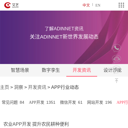
中文
EN
了解ADINNET资讯
关注ADINNET新世界发展动态
智慧场景
数字孪生
开发资讯
设计沙龙
主页
>
洞察
>
开发资讯
>
APP行业动态
84
1351
61
196
常见问题
APP开发
微信开发
网站开发
APP
农业APP开发 提升农民耕种便利