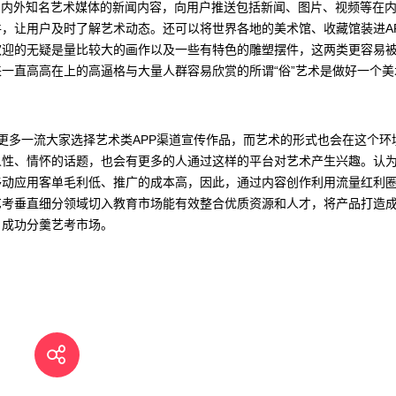
国内外知名艺术媒体的新闻内容，向用户推送包括新闻、图片、视频等在
，让用户及时了解艺术动态。还可以将世界各地的美术馆、收藏馆装进A
欢迎的无疑是量比较大的画作以及一些有特色的雕塑摆件，这两类更容易
一直高高在上的高逼格与大量人群容易欣赏的所谓“俗”艺术是做好一个美
多一流大家选择艺术类APP渠道宣传作品，而艺术的形式也会在这个环
人性、情怀的话题，也会有更多的人通过这样的平台对艺术产生兴趣。认
移动应用客单毛利低、推广的成本高，因此，通过内容创作利用流量红利
艺考垂直细分领域切入教育市场能有效整合优质资源和人才，将产品打造
，成功分羹艺考市场。