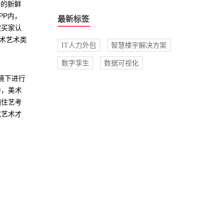
内的新鲜
PP内，
最新标签
被买家认
术艺术类
IT人力外包
智慧楼宇解决方案
数字孪生
数据可视化
境下进行
为，美术
圈住艺考
成艺术才