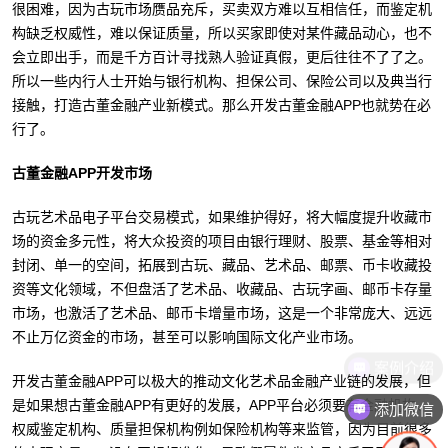
很困难，因为古玩市场赝品充斥，买卖双方难以互相信任，而鉴定机
构缺乏权威性，难以保证质量，所以买家即使对某件藏品动心，也不
会立即出手，而是千方百计寻找熟人验证真假，更后往往不了了之。
所以一些内行人士开始与银行机构、担保公司、保险公司以及典当行
接触，打造古董金融产业新模式。那么开发古董金融APP也就势在必
行了。
古董金融APP开发市场
古玩艺术品电子平台交易模式，如果维护得好，将大幅度提升收藏市
场的资金多元性，将大众投资的项目由银行理财、股票、基金等相对
封闭、单一的空间，拓展到古玩、藏品、艺术品、邮票、币卡收藏投
资等文化领域，不但盘活了艺术品、收藏品、古玩字画、邮币卡存量
市场，也激活了艺术品、邮币卡增量市场，这是一个非常庞大、远远
不止万亿资金的市场，甚至可以影响国际文化产业市场。
案例介绍
开发古董金融APP可以极大的推动文化艺术品金融产业链的发展，但
是如果想古董金融APP有更好的发展，APP平台必须要有金融机构、
添加微信
权威鉴定机构、质量担保机构例如保险机构等来监管，因为目前很多