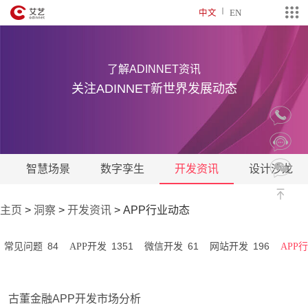
中文
EN
了解ADINNET资讯
关注ADINNET新世界发展动态
智慧场景
数字孪生
开发资讯
设计沙龙
主页
>
洞察
>
开发资讯
>
APP行业动态
84
1351
61
196
常见问题
APP开发
微信开发
网站开发
APP
古董金融APP开发市场分析