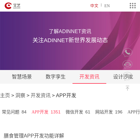
中文
EN
了解ADINNET资讯
关注ADINNET新世界发展动态
智慧场景
数字孪生
开发资讯
设计沙龙
主页
>
洞察
>
开发资讯
>
APP开发
84
1351
61
196
常见问题
APP开发
微信开发
网站开发
APP
膳食管理APP开发功能详解