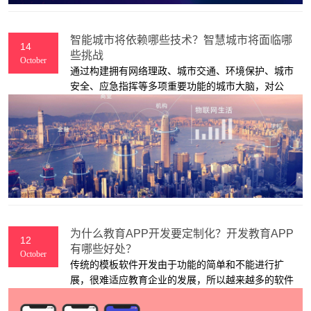
智能城市将依赖哪些技术？智慧城市将面临哪
14
些挑战
October
通过构建拥有网络理政、城市交通、环境保护、城市
安全、应急指挥等多项重要功能的城市大脑，对公
安、交通、建设、水利、卫生、教育、 旅游、城管、
安监、环保等城市治理数据的全面汇聚、叠加分析和
深度利用，完成对城市异常的智能预警、关键问题的
智慧决策、重大事件的 协同处置，使之成为城市的服
务中心、治理中心和应急中心，为党和政府综合决策
和应急指挥提供强大的信息内容保障、信息通信保障
和信息 安全保障，实现社会治理体系的智慧化。
为什么教育APP开发要定制化？开发教育APP
12
有哪些好处？
October
传统的模板软件开发由于功能的简单和不能进行扩
展，很难适应教育企业的发展，所以越来越多的软件
公司开始定制化开发APP，那么定制化开发线上教育
APP软件有什么好处呢？下面，上海艾艺APP开发公