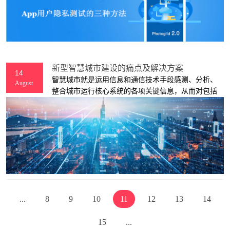
的一点心得！
新型智慧城市建设的痛点及解决方案
14
智慧城市就是运用信息和通信技术手段感测、分析、
August
整合城市运行核心系统的各项关键信息，从而对包括
民生、环保、公共安全、城市服务、工商业活动在内
的各种需求做出智能响应。其实质是利用先进的信息
技术，实现城市智慧式管理和运行，进而为城市中的
人创造更美好的生活，促进城市的和谐、可持续成
长。
...
8
9
10
11
12
13
14
15
...