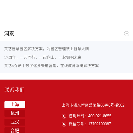
洞察
艾艺智慧园区解决方案，为园区管理装上智慧大脑
17周年，一起同行，一起向上，一起拥抱未来
艾艺×乔诺丨数字化多渠道营销，在线教育系统解决方案
联系我们
上海
上海市浦东新区盛荣路88弄6号楼502
杭州
咨询热线：400-021-8655
武汉
微信联系：17702199087
合肥